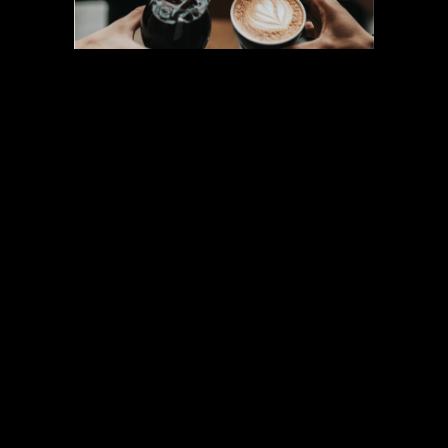
CREAMS
Lorem ipsum dolor sit amet,
consectetuer adipiscing elit. Aenean
commodo ligula eget dolor. Aenean
massa. Cum sociis Theme natoque
penatibus et magnis dis parturient
montes, nascetur ridiculus mus. Aliquam
lorem ante, dapibus in, viverra quis,
feugiat a, tellus. Phasellus viverra nulla ut
metus varius laoreet. Quisque rutrum.
Aenean imperdiet nulla ut.